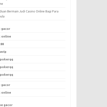
ine
duan Bermain Judi Casino Online Bagi Para
ula
t gacor
t online
t88
avip
bpokerqq
bpokerqq
bpokerqq
t gacor
t online
e gacor