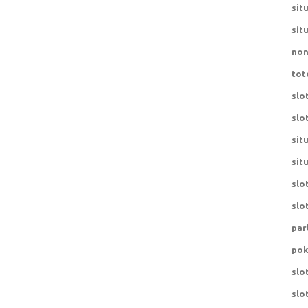
sit
sit
non
tot
slo
slo
sit
sit
slo
slo
par
pok
slo
slo