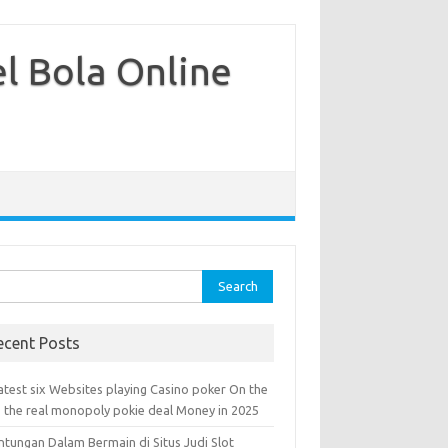
el Bola Online
rch
ecent Posts
atest six Websites playing Casino poker On the
 the real monopoly pokie deal Money in 2025
ntungan Dalam Bermain di Situs Judi Slot