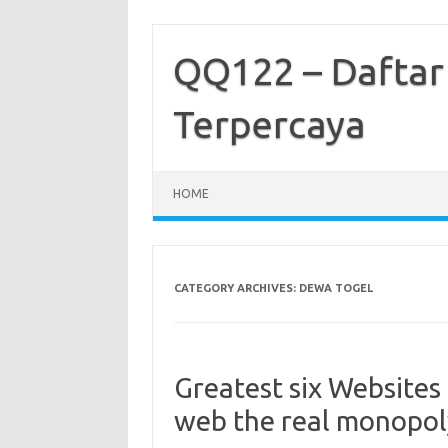
Skip
to
content
QQ122 – Daftar 
Terpercaya
HOME
CATEGORY ARCHIVES:
DEWA TOGEL
Greatest six Websites
web the real monopol