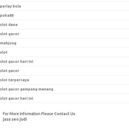
parlay bola
poka88
slot dana
slot gacor
mahjong
slot
slot gacor hari ini
slot gacor
slot terpercaya
slot gacor gampang menang
slot gacor hari ini
For More Information Please
Contact Us
jasa seo judi