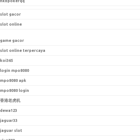
hkbpokerqq
slot gacor
slot online
game gacor
slot online terpercaya
koi365
login mpo8080
mpo8080 apk
mpo8080 login
香港老虎机
dewa123
jaguar33
jaguar slot