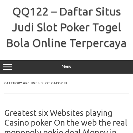
Skip
to
QQ122 – Daftar Situs
content
Judi Slot Poker Togel
Bola Online Terpercaya
Menu
CATEGORY ARCHIVES:
SLOT GACOR 91
Greatest six Websites playing
Casino poker On the web the real
monopoly pokie deal Money in