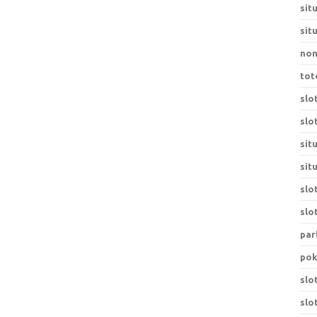
sit
sit
non
tot
slo
slo
sit
sit
slo
slo
par
pok
slo
slo