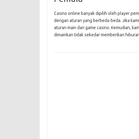
Casino online banyak dipilih oleh player pe
dengan aturan yang berbeda-beda. Jika kamu
aturan main dari game casino. Kemudian, ka
dimainkan tidak sekedar memberikan hiburan