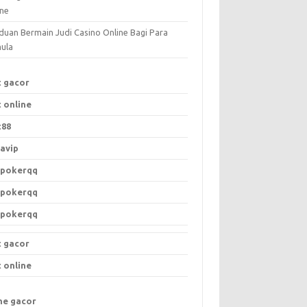
ine
duan Bermain Judi Casino Online Bagi Para
ula
t gacor
t online
t88
avip
bpokerqq
bpokerqq
bpokerqq
t gacor
t online
e gacor