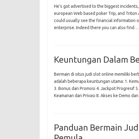
He’s got advertised to the biggest inciden
european Web based poker Trip, and Triton 
could usually see the financial information
enterprise. Indeed there you can also find
Keuntungan Dalam Berm
Bermain di situs judi slot online memiliki 
adalah beberapa keuntungan utama: 1. Kem
3. Bonus dan Promosi 4. Jackpot Progresif 5. 
Keamanan dan Privasi 8. Akses ke Demo da
Panduan Bermain Judi
Pemula