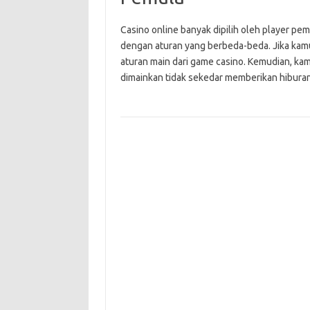
Casino online banyak dipilih oleh player pe
dengan aturan yang berbeda-beda. Jika kamu
aturan main dari game casino. Kemudian, ka
dimainkan tidak sekedar memberikan hiburan