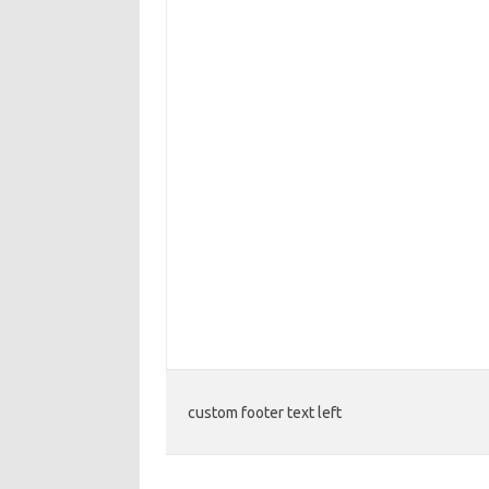
custom footer text left