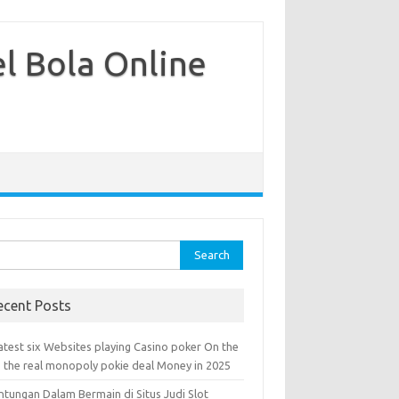
el Bola Online
rch
ecent Posts
atest six Websites playing Casino poker On the
 the real monopoly pokie deal Money in 2025
ntungan Dalam Bermain di Situs Judi Slot