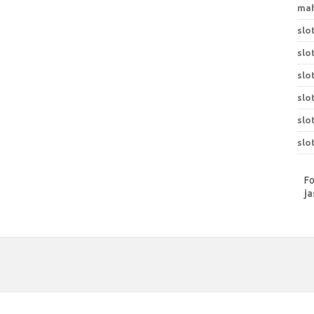
ma
slo
slo
slo
slo
slo
slo
Fo
ja