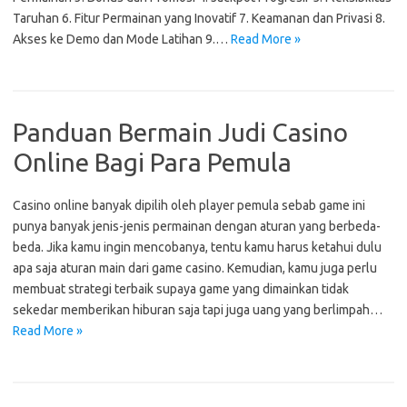
Taruhan 6. Fitur Permainan yang Inovatif 7. Keamanan dan Privasi 8.
Akses ke Demo dan Mode Latihan 9.…
Read More »
Panduan Bermain Judi Casino
Online Bagi Para Pemula
Casino online banyak dipilih oleh player pemula sebab game ini
punya banyak jenis-jenis permainan dengan aturan yang berbeda-
beda. Jika kamu ingin mencobanya, tentu kamu harus ketahui dulu
apa saja aturan main dari game casino. Kemudian, kamu juga perlu
membuat strategi terbaik supaya game yang dimainkan tidak
sekedar memberikan hiburan saja tapi juga uang yang berlimpah…
Read More »