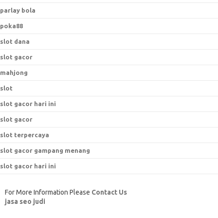
parlay bola
poka88
slot dana
slot gacor
mahjong
slot
slot gacor hari ini
slot gacor
slot terpercaya
slot gacor gampang menang
slot gacor hari ini
For More Information Please
Contact Us
jasa seo judi