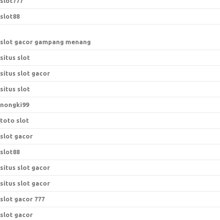
slot777
slot88
slot gacor gampang menang
situs slot
situs slot gacor
situs slot
nongki99
toto slot
slot gacor
slot88
situs slot gacor
situs slot gacor
slot gacor 777
slot gacor