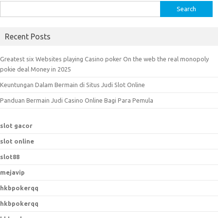
S
e
a
Recent Posts
r
c
Greatest six Websites playing Casino poker On the web the real monopoly
h
pokie deal Money in 2025
f
Keuntungan Dalam Bermain di Situs Judi Slot Online
o
r
Panduan Bermain Judi Casino Online Bagi Para Pemula
:
slot gacor
slot online
slot88
mejavip
hkbpokerqq
hkbpokerqq