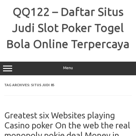
Skip
to
QQ122 – Daftar Situs
content
Judi Slot Poker Togel
Bola Online Terpercaya
Menu
TAG ARCHIVES:
SITUS JUDI 85
Greatest six Websites playing
Casino poker On the web the real
monopoly pokie deal Money in