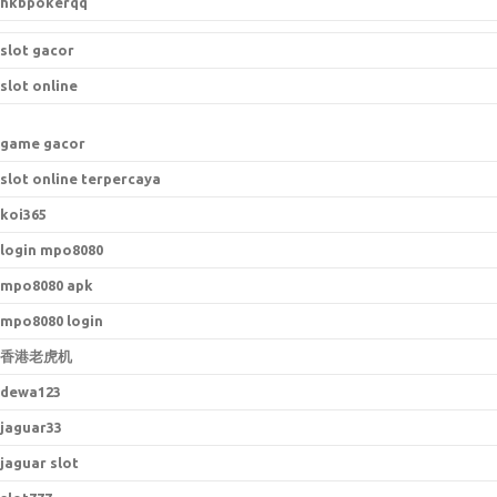
hkbpokerqq
slot gacor
slot online
game gacor
slot online terpercaya
koi365
login mpo8080
mpo8080 apk
mpo8080 login
香港老虎机
dewa123
jaguar33
jaguar slot