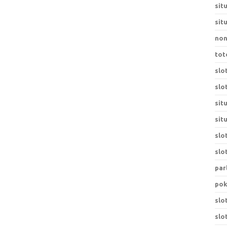
sit
sit
non
tot
slo
slo
sit
sit
slo
slo
par
pok
slo
slo