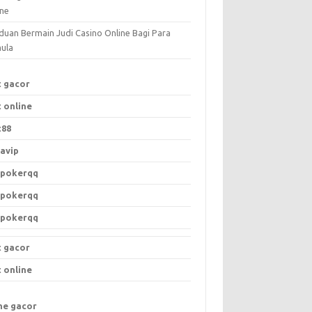
ine
duan Bermain Judi Casino Online Bagi Para
ula
t gacor
t online
t88
avip
bpokerqq
bpokerqq
bpokerqq
t gacor
t online
e gacor