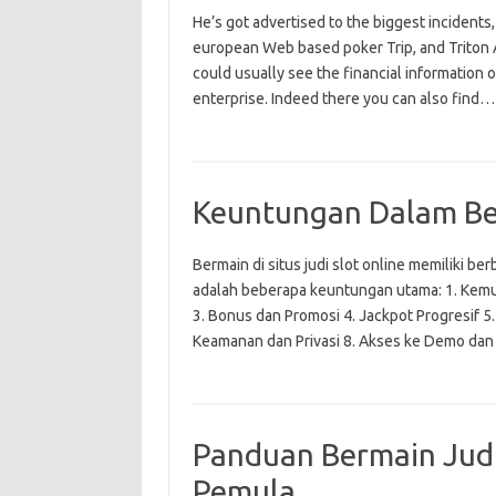
He’s got advertised to the biggest inciden
european Web based poker Trip, and Triton 
could usually see the financial information
enterprise. Indeed there you can also find
Keuntungan Dalam Berm
Bermain di situs judi slot online memiliki 
adalah beberapa keuntungan utama: 1. Kem
3. Bonus dan Promosi 4. Jackpot Progresif 5. 
Keamanan dan Privasi 8. Akses ke Demo da
Panduan Bermain Judi
Pemula