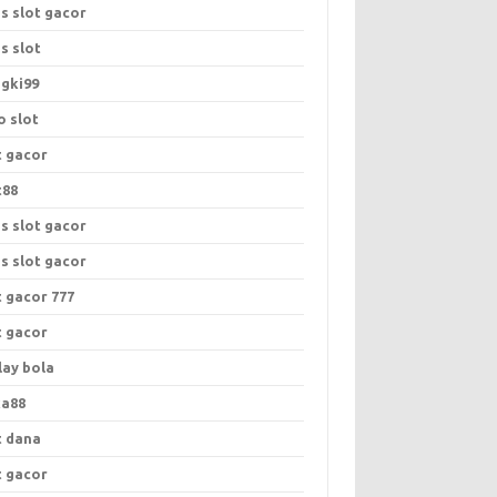
us slot gacor
us slot
gki99
o slot
t gacor
t88
us slot gacor
us slot gacor
t gacor 777
t gacor
lay bola
a88
t dana
t gacor