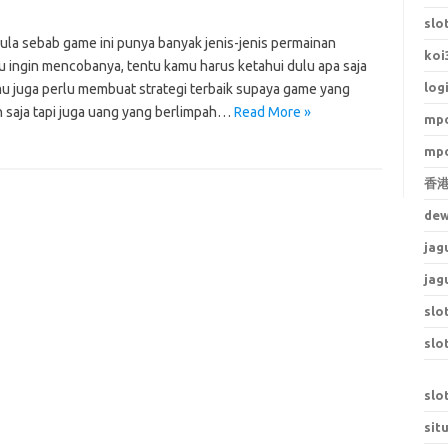
slo
mula sebab game ini punya banyak jenis-jenis permainan
koi
 ingin mencobanya, tentu kamu harus ketahui dulu apa saja
log
mu juga perlu membuat strategi terbaik supaya game yang
 saja tapi juga uang yang berlimpah…
Read More »
mpo
mpo
香
dew
jag
jag
slo
slo
slo
sit