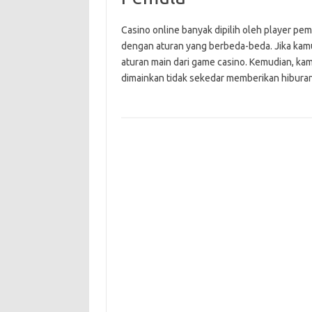
Casino online banyak dipilih oleh player pe
dengan aturan yang berbeda-beda. Jika kamu
aturan main dari game casino. Kemudian, ka
dimainkan tidak sekedar memberikan hiburan