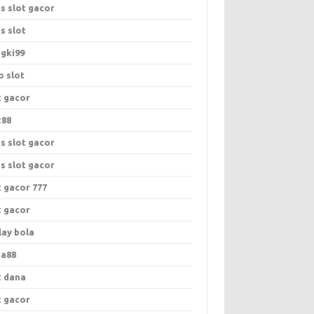
us slot gacor
us slot
gki99
o slot
t gacor
t88
us slot gacor
us slot gacor
t gacor 777
t gacor
lay bola
a88
t dana
t gacor