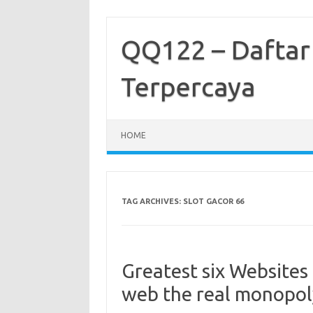
Skip
to
content
QQ122 – Daftar 
Terpercaya
HOME
TAG ARCHIVES:
SLOT GACOR 66
Greatest six Websites
web the real monopol