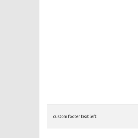
custom footer text left