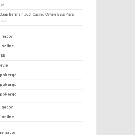
ine
duan Bermain Judi Casino Online Bagi Para
ula
t gacor
t online
t88
avip
bpokerqq
bpokerqq
bpokerqq
t gacor
t online
e gacor