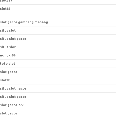
slot777
slot88
slot gacor gampang menang
situs slot
situs slot gacor
situs slot
nongki99
toto slot
slot gacor
slot88
situs slot gacor
situs slot gacor
slot gacor 777
slot gacor