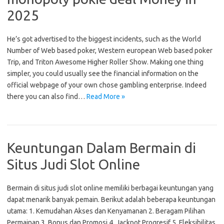
2025
He’s got advertised to the biggest incidents, such as the World
Number of Web based poker, Western european Web based poker
Trip, and Triton Awesome Higher Roller Show. Making one thing
simpler, you could usually see the financial information on the
official webpage of your own chose gambling enterprise. Indeed
there you can also find…
Read More »
Keuntungan Dalam Bermain di
Situs Judi Slot Online
Bermain di situs judi slot online memiliki berbagai keuntungan yang
dapat menarik banyak pemain. Berikut adalah beberapa keuntungan
utama: 1. Kemudahan Akses dan Kenyamanan 2. Beragam Pilihan
Permainan 3. Bonus dan Promosi 4. Jackpot Progresif 5. Fleksibilitas