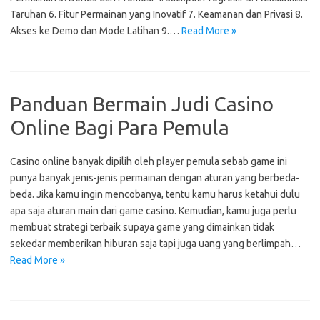
Taruhan 6. Fitur Permainan yang Inovatif 7. Keamanan dan Privasi 8.
Akses ke Demo dan Mode Latihan 9.…
Read More »
Panduan Bermain Judi Casino
Online Bagi Para Pemula
Casino online banyak dipilih oleh player pemula sebab game ini
punya banyak jenis-jenis permainan dengan aturan yang berbeda-
beda. Jika kamu ingin mencobanya, tentu kamu harus ketahui dulu
apa saja aturan main dari game casino. Kemudian, kamu juga perlu
membuat strategi terbaik supaya game yang dimainkan tidak
sekedar memberikan hiburan saja tapi juga uang yang berlimpah…
Read More »