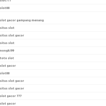
slot777
slot88
slot gacor gampang menang
situs slot
situs slot gacor
situs slot
nongki99
toto slot
slot gacor
slot88
situs slot gacor
situs slot gacor
slot gacor 777
slot gacor