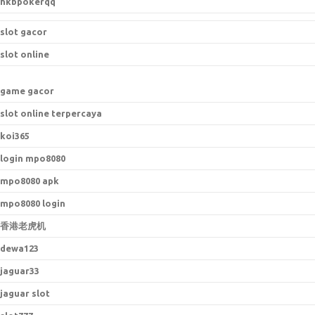
hkbpokerqq
slot gacor
slot online
game gacor
slot online terpercaya
koi365
login mpo8080
mpo8080 apk
mpo8080 login
香港老虎机
dewa123
jaguar33
jaguar slot