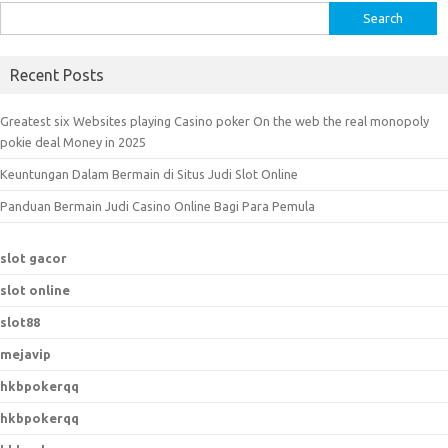
S
e
a
Recent Posts
r
c
Greatest six Websites playing Casino poker On the web the real monopoly
h
pokie deal Money in 2025
f
Keuntungan Dalam Bermain di Situs Judi Slot Online
o
r
Panduan Bermain Judi Casino Online Bagi Para Pemula
:
slot gacor
slot online
slot88
mejavip
hkbpokerqq
hkbpokerqq