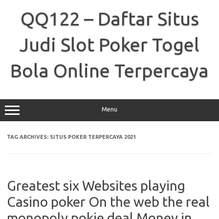
Skip
to
QQ122 – Daftar Situs
content
Judi Slot Poker Togel
Bola Online Terpercaya
Menu
TAG ARCHIVES:
SITUS POKER TERPERCAYA 2021
Greatest six Websites playing
Casino poker On the web the real
monopoly pokie deal Money in