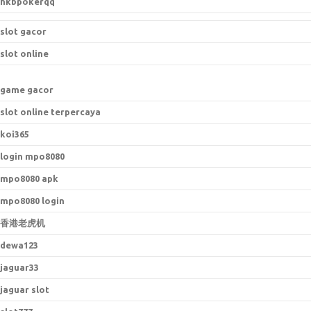
hkbpokerqq
slot gacor
slot online
game gacor
slot online terpercaya
koi365
login mpo8080
mpo8080 apk
mpo8080 login
香港老虎机
dewa123
jaguar33
jaguar slot