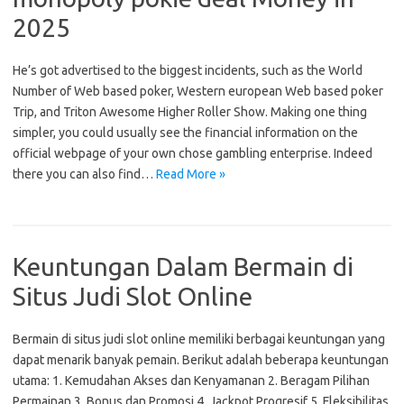
2025
He’s got advertised to the biggest incidents, such as the World
Number of Web based poker, Western european Web based poker
Trip, and Triton Awesome Higher Roller Show. Making one thing
simpler, you could usually see the financial information on the
official webpage of your own chose gambling enterprise. Indeed
there you can also find…
Read More »
Keuntungan Dalam Bermain di
Situs Judi Slot Online
Bermain di situs judi slot online memiliki berbagai keuntungan yang
dapat menarik banyak pemain. Berikut adalah beberapa keuntungan
utama: 1. Kemudahan Akses dan Kenyamanan 2. Beragam Pilihan
Permainan 3. Bonus dan Promosi 4. Jackpot Progresif 5. Fleksibilitas