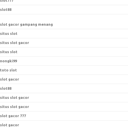
slot777
slot88
slot gacor gampang menang
situs slot
situs slot gacor
situs slot
nongki99
toto slot
slot gacor
slot88
situs slot gacor
situs slot gacor
slot gacor 777
slot gacor