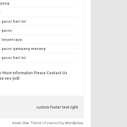
hjong
t
t gacor hari ini
t gacor
t terpercaya
t gacor gampang menang
t gacor hari ini
r More Information Please
Contact Us
sa seo judi
custom footer text right
Iconic One
Theme | Powered by
Wordpress