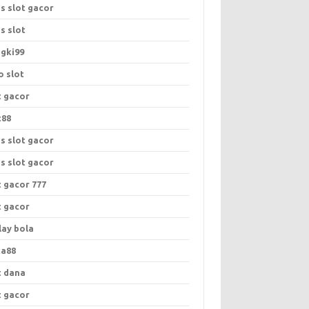
us slot gacor
us slot
gki99
o slot
t gacor
t88
us slot gacor
us slot gacor
t gacor 777
t gacor
lay bola
a88
t dana
t gacor