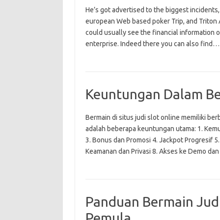
He’s got advertised to the biggest inciden
european Web based poker Trip, and Triton 
could usually see the financial information
enterprise. Indeed there you can also find
Keuntungan Dalam Berm
Bermain di situs judi slot online memiliki 
adalah beberapa keuntungan utama: 1. Kem
3. Bonus dan Promosi 4. Jackpot Progresif 5. 
Keamanan dan Privasi 8. Akses ke Demo da
Panduan Bermain Judi
Pemula