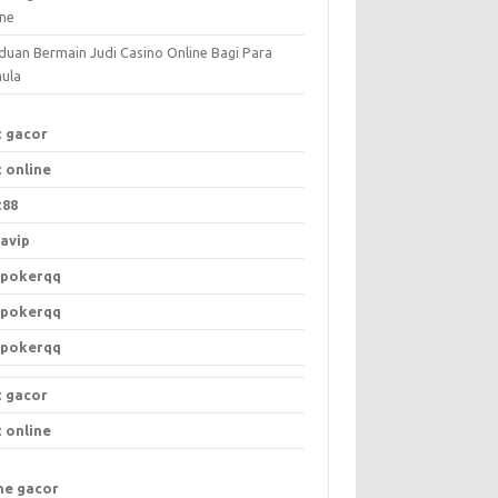
ine
duan Bermain Judi Casino Online Bagi Para
ula
t gacor
t online
t88
avip
bpokerqq
bpokerqq
bpokerqq
t gacor
t online
e gacor