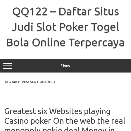
Skip
to
QQ122 – Daftar Situs
content
Judi Slot Poker Togel
Bola Online Terpercaya
Menu
TAG ARCHIVES:
SLOT ONLINE 4
Greatest six Websites playing
Casino poker On the web the real
monopoly pokie deal Money in