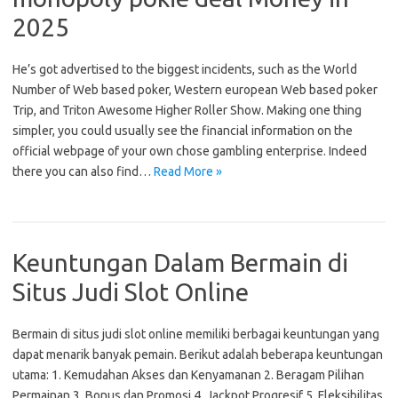
2025
He’s got advertised to the biggest incidents, such as the World
Number of Web based poker, Western european Web based poker
Trip, and Triton Awesome Higher Roller Show. Making one thing
simpler, you could usually see the financial information on the
official webpage of your own chose gambling enterprise. Indeed
there you can also find…
Read More »
Keuntungan Dalam Bermain di
Situs Judi Slot Online
Bermain di situs judi slot online memiliki berbagai keuntungan yang
dapat menarik banyak pemain. Berikut adalah beberapa keuntungan
utama: 1. Kemudahan Akses dan Kenyamanan 2. Beragam Pilihan
Permainan 3. Bonus dan Promosi 4. Jackpot Progresif 5. Fleksibilitas