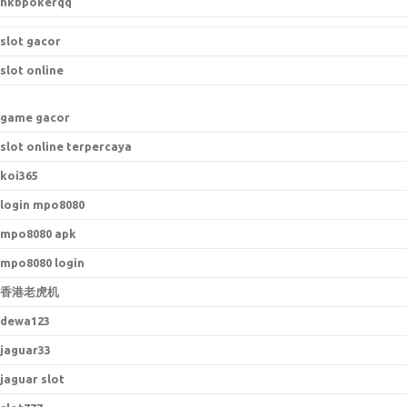
hkbpokerqq
slot gacor
slot online
game gacor
slot online terpercaya
koi365
login mpo8080
mpo8080 apk
mpo8080 login
香港老虎机
dewa123
jaguar33
jaguar slot