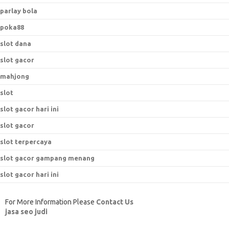
parlay bola
poka88
slot dana
slot gacor
mahjong
slot
slot gacor hari ini
slot gacor
slot terpercaya
slot gacor gampang menang
slot gacor hari ini
For More Information Please
Contact Us
jasa seo judi