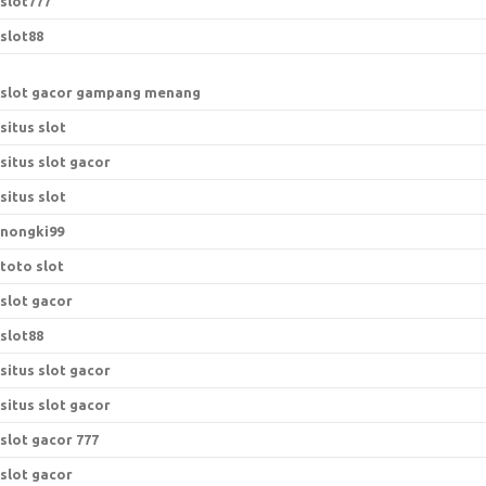
slot777
slot88
slot gacor gampang menang
situs slot
situs slot gacor
situs slot
nongki99
toto slot
slot gacor
slot88
situs slot gacor
situs slot gacor
slot gacor 777
slot gacor