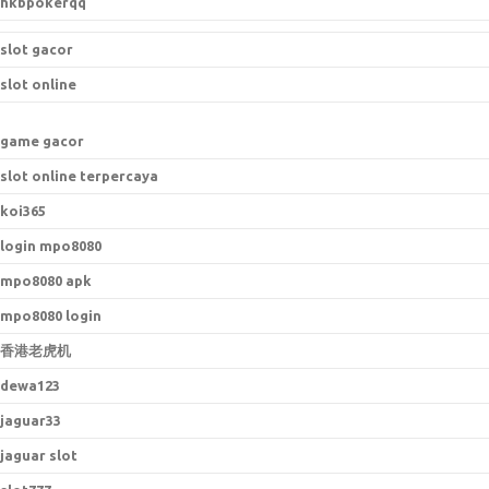
hkbpokerqq
slot gacor
slot online
game gacor
slot online terpercaya
koi365
login mpo8080
mpo8080 apk
mpo8080 login
香港老虎机
dewa123
jaguar33
jaguar slot