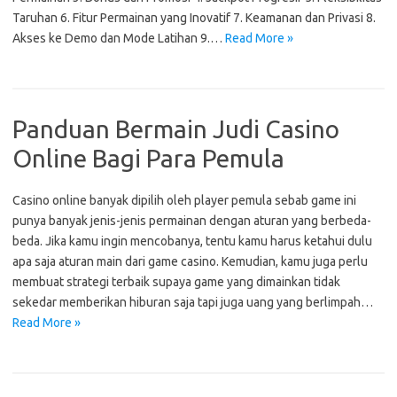
Taruhan 6. Fitur Permainan yang Inovatif 7. Keamanan dan Privasi 8.
Akses ke Demo dan Mode Latihan 9.…
Read More »
Panduan Bermain Judi Casino
Online Bagi Para Pemula
Casino online banyak dipilih oleh player pemula sebab game ini
punya banyak jenis-jenis permainan dengan aturan yang berbeda-
beda. Jika kamu ingin mencobanya, tentu kamu harus ketahui dulu
apa saja aturan main dari game casino. Kemudian, kamu juga perlu
membuat strategi terbaik supaya game yang dimainkan tidak
sekedar memberikan hiburan saja tapi juga uang yang berlimpah…
Read More »