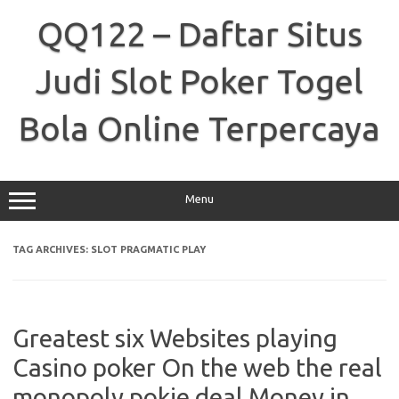
Skip
to
QQ122 – Daftar Situs
content
Judi Slot Poker Togel
Bola Online Terpercaya
Menu
TAG ARCHIVES:
SLOT PRAGMATIC PLAY
Greatest six Websites playing
Casino poker On the web the real
monopoly pokie deal Money in