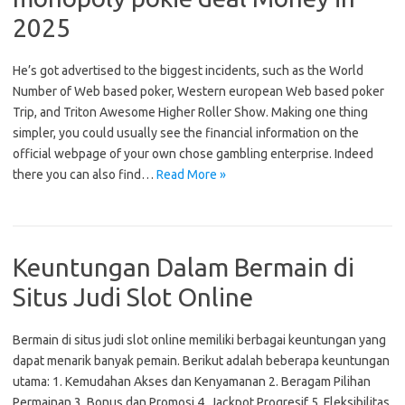
2025
He’s got advertised to the biggest incidents, such as the World
Number of Web based poker, Western european Web based poker
Trip, and Triton Awesome Higher Roller Show. Making one thing
simpler, you could usually see the financial information on the
official webpage of your own chose gambling enterprise. Indeed
there you can also find…
Read More »
Keuntungan Dalam Bermain di
Situs Judi Slot Online
Bermain di situs judi slot online memiliki berbagai keuntungan yang
dapat menarik banyak pemain. Berikut adalah beberapa keuntungan
utama: 1. Kemudahan Akses dan Kenyamanan 2. Beragam Pilihan
Permainan 3. Bonus dan Promosi 4. Jackpot Progresif 5. Fleksibilitas