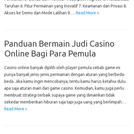
Taruhan 6. Fitur Permainan yang Inovatif 7. Keamanan dan Privasi 8.
Akses ke Demo dan Mode Latihan 9.…
Read More »
Panduan Bermain Judi Casino
Online Bagi Para Pemula
Casino online banyak dipilih oleh player pemula sebab game ini
punya banyak jenis-jenis permainan dengan aturan yang berbeda-
beda. Jika kamu ingin mencobanya, tentu kamu harus ketahui dulu
apa saja aturan main dari game casino. Kemudian, kamu juga perlu
membuat strategi terbaik supaya game yang dimainkan tidak
sekedar memberikan hiburan saja tapi juga uang yang berlimpah…
Read More »