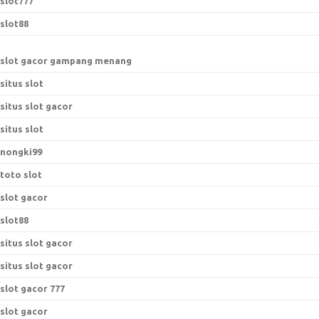
slot777
slot88
slot gacor gampang menang
situs slot
situs slot gacor
situs slot
nongki99
toto slot
slot gacor
slot88
situs slot gacor
situs slot gacor
slot gacor 777
slot gacor