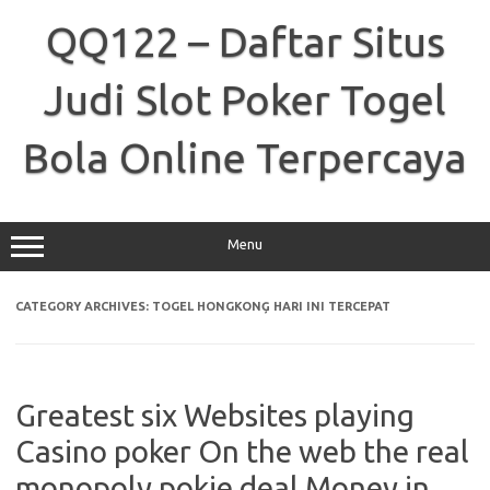
Skip
to
QQ122 – Daftar Situs
content
Judi Slot Poker Togel
Bola Online Terpercaya
Menu
CATEGORY ARCHIVES:
TOGEL HONGKONĢ HARI INI TERCEPAT
Greatest six Websites playing
Casino poker On the web the real
monopoly pokie deal Money in