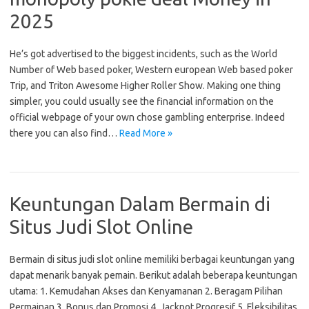
2025
He’s got advertised to the biggest incidents, such as the World
Number of Web based poker, Western european Web based poker
Trip, and Triton Awesome Higher Roller Show. Making one thing
simpler, you could usually see the financial information on the
official webpage of your own chose gambling enterprise. Indeed
there you can also find…
Read More »
Keuntungan Dalam Bermain di
Situs Judi Slot Online
Bermain di situs judi slot online memiliki berbagai keuntungan yang
dapat menarik banyak pemain. Berikut adalah beberapa keuntungan
utama: 1. Kemudahan Akses dan Kenyamanan 2. Beragam Pilihan
Permainan 3. Bonus dan Promosi 4. Jackpot Progresif 5. Fleksibilitas