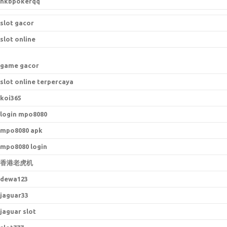
hkbpokerqq
slot gacor
slot online
game gacor
slot online terpercaya
koi365
login mpo8080
mpo8080 apk
mpo8080 login
香港老虎机
dewa123
jaguar33
jaguar slot