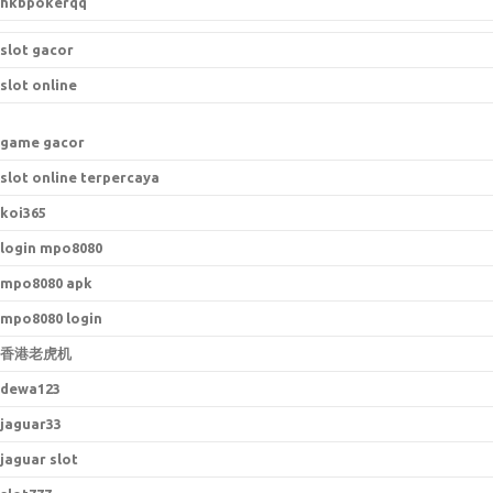
hkbpokerqq
slot gacor
slot online
game gacor
slot online terpercaya
koi365
login mpo8080
mpo8080 apk
mpo8080 login
香港老虎机
dewa123
jaguar33
jaguar slot