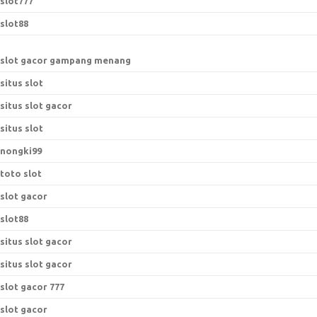
slot777
slot88
slot gacor gampang menang
situs slot
situs slot gacor
situs slot
nongki99
toto slot
slot gacor
slot88
situs slot gacor
situs slot gacor
slot gacor 777
slot gacor