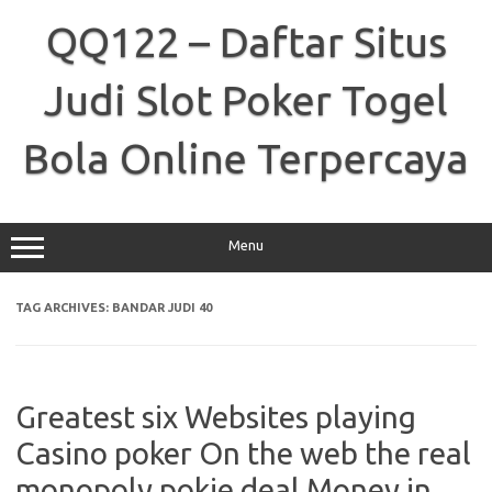
Skip
to
QQ122 – Daftar Situs
content
Judi Slot Poker Togel
Bola Online Terpercaya
Menu
TAG ARCHIVES:
BANDAR JUDI 40
Greatest six Websites playing
Casino poker On the web the real
monopoly pokie deal Money in