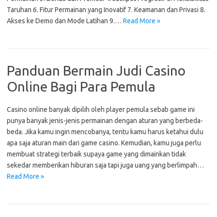
Taruhan 6. Fitur Permainan yang Inovatif 7. Keamanan dan Privasi 8.
Akses ke Demo dan Mode Latihan 9.…
Read More »
Panduan Bermain Judi Casino
Online Bagi Para Pemula
Casino online banyak dipilih oleh player pemula sebab game ini
punya banyak jenis-jenis permainan dengan aturan yang berbeda-
beda. Jika kamu ingin mencobanya, tentu kamu harus ketahui dulu
apa saja aturan main dari game casino. Kemudian, kamu juga perlu
membuat strategi terbaik supaya game yang dimainkan tidak
sekedar memberikan hiburan saja tapi juga uang yang berlimpah…
Read More »