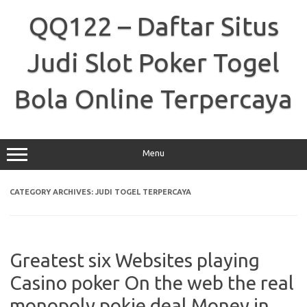
Skip
to
QQ122 – Daftar Situs
content
Judi Slot Poker Togel
Bola Online Terpercaya
Menu
CATEGORY ARCHIVES:
JUDI TOGEL TERPERCAYA
Greatest six Websites playing
Casino poker On the web the real
monopoly pokie deal Money in