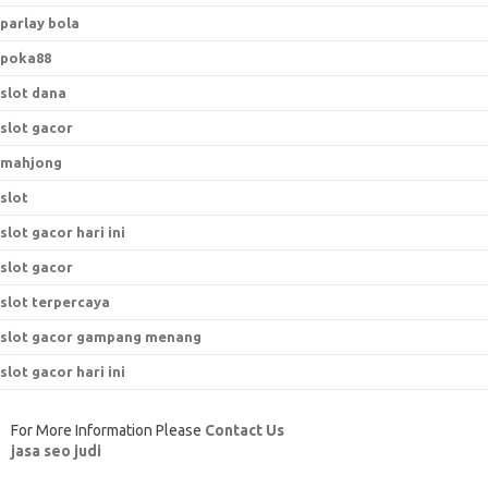
parlay bola
poka88
slot dana
slot gacor
mahjong
slot
slot gacor hari ini
slot gacor
slot terpercaya
slot gacor gampang menang
slot gacor hari ini
For More Information Please
Contact Us
jasa seo judi