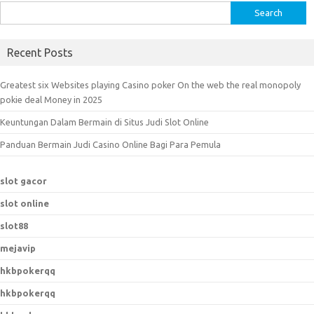
S
e
a
Recent Posts
r
c
Greatest six Websites playing Casino poker On the web the real monopoly
h
pokie deal Money in 2025
f
Keuntungan Dalam Bermain di Situs Judi Slot Online
o
r
Panduan Bermain Judi Casino Online Bagi Para Pemula
:
slot gacor
slot online
slot88
mejavip
hkbpokerqq
hkbpokerqq