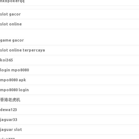
hkbpokerqq
slot gacor
slot online
game gacor
slot online terpercaya
koi365
login mpo8080
mpo8080 apk
mpo8080 login
香港老虎机
dewa123
jaguar33
jaguar slot