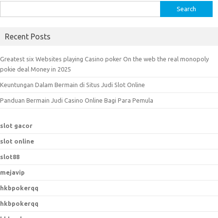
S
e
a
Recent Posts
r
c
Greatest six Websites playing Casino poker On the web the real monopoly
h
pokie deal Money in 2025
f
Keuntungan Dalam Bermain di Situs Judi Slot Online
o
r
Panduan Bermain Judi Casino Online Bagi Para Pemula
:
slot gacor
slot online
slot88
mejavip
hkbpokerqq
hkbpokerqq