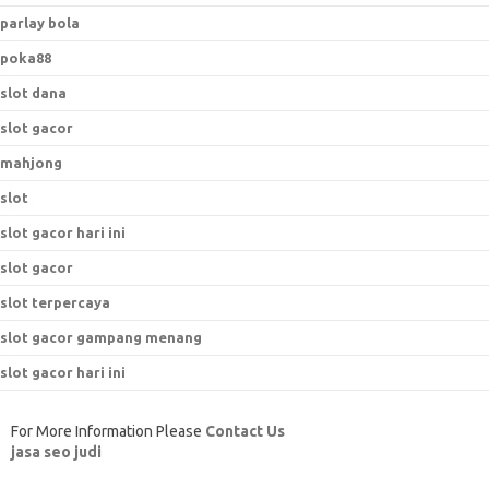
parlay bola
poka88
slot dana
slot gacor
mahjong
slot
slot gacor hari ini
slot gacor
slot terpercaya
slot gacor gampang menang
slot gacor hari ini
For More Information Please
Contact Us
jasa seo judi