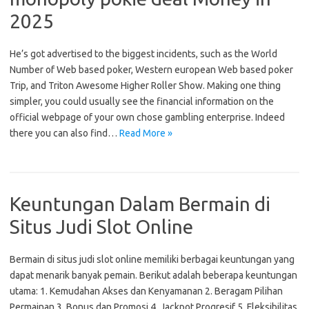
2025
He’s got advertised to the biggest incidents, such as the World
Number of Web based poker, Western european Web based poker
Trip, and Triton Awesome Higher Roller Show. Making one thing
simpler, you could usually see the financial information on the
official webpage of your own chose gambling enterprise. Indeed
there you can also find…
Read More »
Keuntungan Dalam Bermain di
Situs Judi Slot Online
Bermain di situs judi slot online memiliki berbagai keuntungan yang
dapat menarik banyak pemain. Berikut adalah beberapa keuntungan
utama: 1. Kemudahan Akses dan Kenyamanan 2. Beragam Pilihan
Permainan 3. Bonus dan Promosi 4. Jackpot Progresif 5. Fleksibilitas