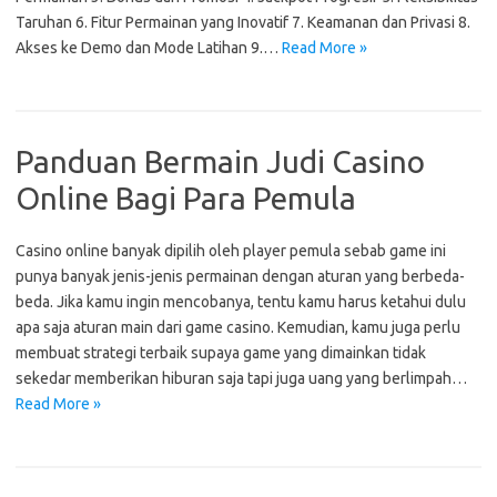
Taruhan 6. Fitur Permainan yang Inovatif 7. Keamanan dan Privasi 8.
Akses ke Demo dan Mode Latihan 9.…
Read More »
Panduan Bermain Judi Casino
Online Bagi Para Pemula
Casino online banyak dipilih oleh player pemula sebab game ini
punya banyak jenis-jenis permainan dengan aturan yang berbeda-
beda. Jika kamu ingin mencobanya, tentu kamu harus ketahui dulu
apa saja aturan main dari game casino. Kemudian, kamu juga perlu
membuat strategi terbaik supaya game yang dimainkan tidak
sekedar memberikan hiburan saja tapi juga uang yang berlimpah…
Read More »