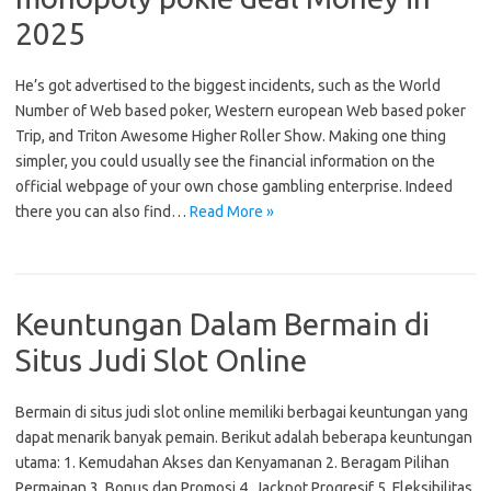
2025
He’s got advertised to the biggest incidents, such as the World
Number of Web based poker, Western european Web based poker
Trip, and Triton Awesome Higher Roller Show. Making one thing
simpler, you could usually see the financial information on the
official webpage of your own chose gambling enterprise. Indeed
there you can also find…
Read More »
Keuntungan Dalam Bermain di
Situs Judi Slot Online
Bermain di situs judi slot online memiliki berbagai keuntungan yang
dapat menarik banyak pemain. Berikut adalah beberapa keuntungan
utama: 1. Kemudahan Akses dan Kenyamanan 2. Beragam Pilihan
Permainan 3. Bonus dan Promosi 4. Jackpot Progresif 5. Fleksibilitas