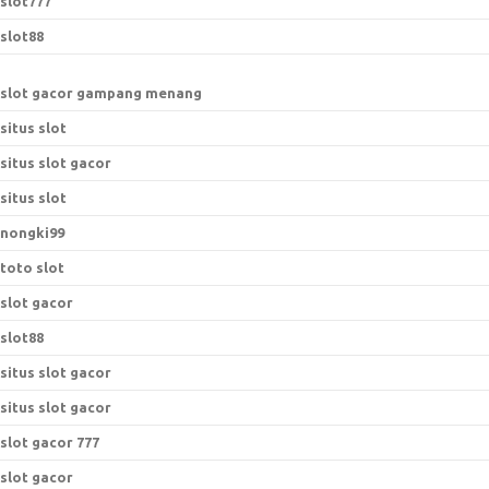
slot777
slot88
slot gacor gampang menang
situs slot
situs slot gacor
situs slot
nongki99
toto slot
slot gacor
slot88
situs slot gacor
situs slot gacor
slot gacor 777
slot gacor