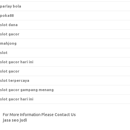
parlay bola
poka88
slot dana
slot gacor
mahjong
slot
slot gacor hari ini
slot gacor
slot terpercaya
slot gacor gampang menang
slot gacor hari ini
For More Information Please
Contact Us
jasa seo judi