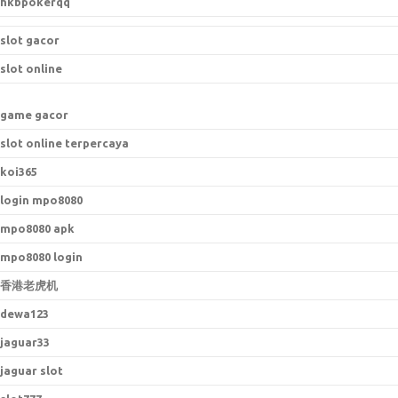
hkbpokerqq
slot gacor
slot online
game gacor
slot online terpercaya
koi365
login mpo8080
mpo8080 apk
mpo8080 login
香港老虎机
dewa123
jaguar33
jaguar slot