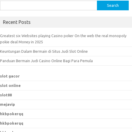
S
e
a
Recent Posts
r
c
Greatest six Websites playing Casino poker On the web the real monopoly
h
pokie deal Money in 2025
f
Keuntungan Dalam Bermain di Situs Judi Slot Online
o
r
Panduan Bermain Judi Casino Online Bagi Para Pemula
:
slot gacor
slot online
slot88
mejavip
hkbpokerqq
hkbpokerqq