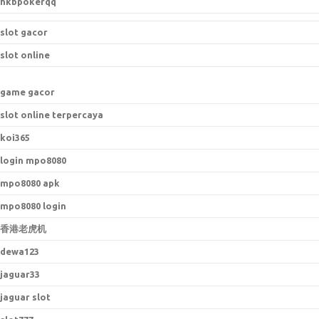
hkbpokerqq
slot gacor
slot online
game gacor
slot online terpercaya
koi365
login mpo8080
mpo8080 apk
mpo8080 login
香港老虎机
dewa123
jaguar33
jaguar slot