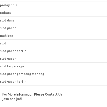
parlay bola
poka88
slot dana
slot gacor
mahjong
slot
slot gacor hari ini
slot gacor
slot terpercaya
slot gacor gampang menang
slot gacor hari ini
For More Information Please
Contact Us
jasa seo judi