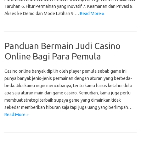
Taruhan 6. Fitur Permainan yang Inovatif 7. Keamanan dan Privasi 8.
Akses ke Demo dan Mode Latihan 9.…
Read More »
Panduan Bermain Judi Casino
Online Bagi Para Pemula
Casino online banyak dipilih oleh player pemula sebab game ini
punya banyak jenis-jenis permainan dengan aturan yang berbeda-
beda. Jika kamu ingin mencobanya, tentu kamu harus ketahui dulu
apa saja aturan main dari game casino. Kemudian, kamu juga perlu
membuat strategi terbaik supaya game yang dimainkan tidak
sekedar memberikan hiburan saja tapi juga uang yang berlimpah…
Read More »