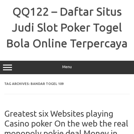
Skip
to
QQ122 – Daftar Situs
content
Judi Slot Poker Togel
Bola Online Terpercaya
Menu
TAG ARCHIVES:
BANDAR TOGEL 109
Greatest six Websites playing
Casino poker On the web the real
monopoly pokie deal Money in