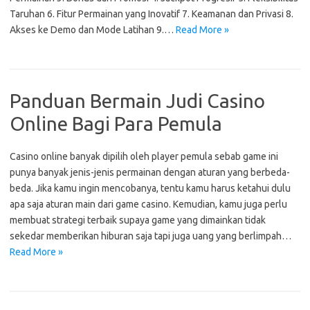
Taruhan 6. Fitur Permainan yang Inovatif 7. Keamanan dan Privasi 8.
Akses ke Demo dan Mode Latihan 9.…
Read More »
Panduan Bermain Judi Casino
Online Bagi Para Pemula
Casino online banyak dipilih oleh player pemula sebab game ini
punya banyak jenis-jenis permainan dengan aturan yang berbeda-
beda. Jika kamu ingin mencobanya, tentu kamu harus ketahui dulu
apa saja aturan main dari game casino. Kemudian, kamu juga perlu
membuat strategi terbaik supaya game yang dimainkan tidak
sekedar memberikan hiburan saja tapi juga uang yang berlimpah…
Read More »