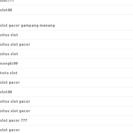
slot777
slot88
slot gacor gampang menang
situs slot
situs slot gacor
situs slot
nongki99
toto slot
slot gacor
slot88
situs slot gacor
situs slot gacor
slot gacor 777
slot gacor