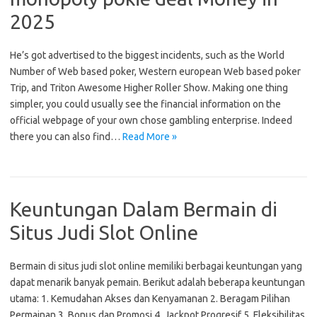
2025
He’s got advertised to the biggest incidents, such as the World
Number of Web based poker, Western european Web based poker
Trip, and Triton Awesome Higher Roller Show. Making one thing
simpler, you could usually see the financial information on the
official webpage of your own chose gambling enterprise. Indeed
there you can also find…
Read More »
Keuntungan Dalam Bermain di
Situs Judi Slot Online
Bermain di situs judi slot online memiliki berbagai keuntungan yang
dapat menarik banyak pemain. Berikut adalah beberapa keuntungan
utama: 1. Kemudahan Akses dan Kenyamanan 2. Beragam Pilihan
Permainan 3. Bonus dan Promosi 4. Jackpot Progresif 5. Fleksibilitas