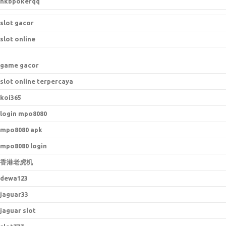
hkbpokerqq
slot gacor
slot online
game gacor
slot online terpercaya
koi365
login mpo8080
mpo8080 apk
mpo8080 login
香港老虎机
dewa123
jaguar33
jaguar slot