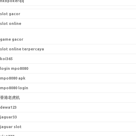
hkbpokerqq
slot gacor
slot online
game gacor
slot online terpercaya
koi365
login mpo8080
mpo8080 apk
mpo8080 login
香港老虎机
dewa123
jaguar33
jaguar slot