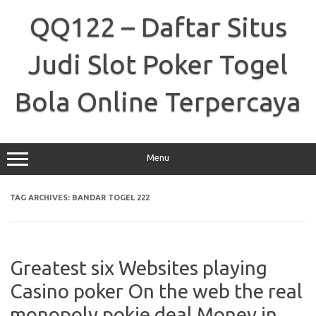
Skip
to
QQ122 – Daftar Situs
content
Judi Slot Poker Togel
Bola Online Terpercaya
Menu
TAG ARCHIVES:
BANDAR TOGEL 222
Greatest six Websites playing
Casino poker On the web the real
monopoly pokie deal Money in