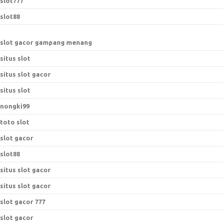
slot777
slot88
slot gacor gampang menang
situs slot
situs slot gacor
situs slot
nongki99
toto slot
slot gacor
slot88
situs slot gacor
situs slot gacor
slot gacor 777
slot gacor