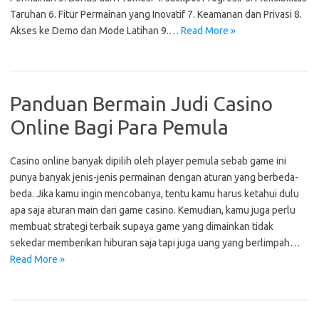
Taruhan 6. Fitur Permainan yang Inovatif 7. Keamanan dan Privasi 8.
Akses ke Demo dan Mode Latihan 9.…
Read More »
Panduan Bermain Judi Casino
Online Bagi Para Pemula
Casino online banyak dipilih oleh player pemula sebab game ini
punya banyak jenis-jenis permainan dengan aturan yang berbeda-
beda. Jika kamu ingin mencobanya, tentu kamu harus ketahui dulu
apa saja aturan main dari game casino. Kemudian, kamu juga perlu
membuat strategi terbaik supaya game yang dimainkan tidak
sekedar memberikan hiburan saja tapi juga uang yang berlimpah…
Read More »