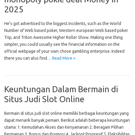
2025
He’s got advertised to the biggest incidents, such as the World
Number of Web based poker, Western european Web based poker
Trip, and Triton Awesome Higher Roller Show. Making one thing
simpler, you could usually see the financial information on the
official webpage of your own chose gambling enterprise. Indeed
there you can also find…
Read More »
Keuntungan Dalam Bermain di
Situs Judi Slot Online
Bermain di situs judi slot online memiliki berbagai keuntungan yang
dapat menarik banyak pemain. Berikut adalah beberapa keuntungan
utama: 1. Kemudahan Akses dan Kenyamanan 2. Beragam Pilihan
Permainan 3. Bonus dan Promosi 4. Jackpot Progresif 5. Fleksibilitas