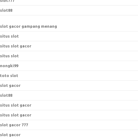
slot777
slot88
slot gacor gampang menang
situs slot
situs slot gacor
situs slot
nongki99
toto slot
slot gacor
slot88
situs slot gacor
situs slot gacor
slot gacor 777
slot gacor