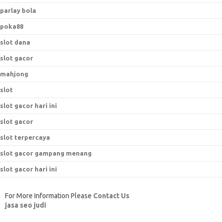
parlay bola
poka88
slot dana
slot gacor
mahjong
slot
slot gacor hari ini
slot gacor
slot terpercaya
slot gacor gampang menang
slot gacor hari ini
For More Information Please
Contact Us
jasa seo judi