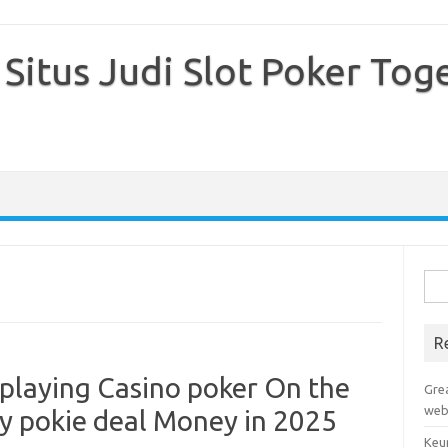
Situs Judi Slot Poker Tog
Sea
for:
R
 playing Casino poker On the
Gre
web
y pokie deal Money in 2025
Keu