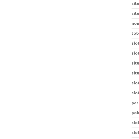
sit
sit
non
tot
slo
slo
sit
sit
slo
slo
par
pok
slo
slo