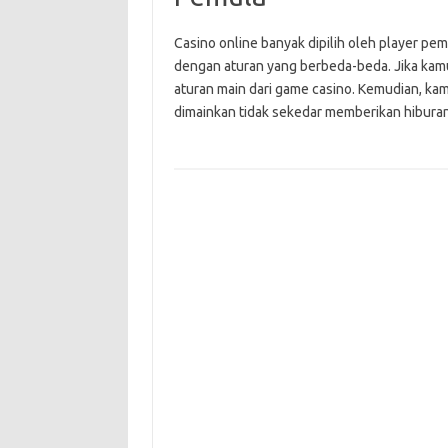
Casino online banyak dipilih oleh player pe
dengan aturan yang berbeda-beda. Jika kamu
aturan main dari game casino. Kemudian, ka
dimainkan tidak sekedar memberikan hiburan