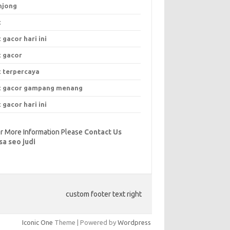
hjong
t
t gacor hari ini
t gacor
t terpercaya
t gacor gampang menang
t gacor hari ini
r More Information Please
Contact Us
sa seo judi
custom footer text right
Iconic One
Theme | Powered by
Wordpress