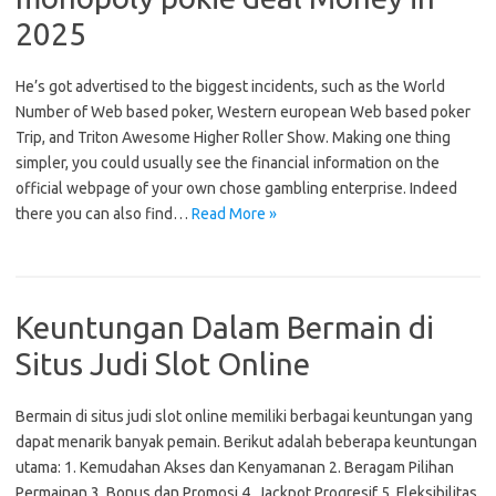
2025
He’s got advertised to the biggest incidents, such as the World
Number of Web based poker, Western european Web based poker
Trip, and Triton Awesome Higher Roller Show. Making one thing
simpler, you could usually see the financial information on the
official webpage of your own chose gambling enterprise. Indeed
there you can also find…
Read More »
Keuntungan Dalam Bermain di
Situs Judi Slot Online
Bermain di situs judi slot online memiliki berbagai keuntungan yang
dapat menarik banyak pemain. Berikut adalah beberapa keuntungan
utama: 1. Kemudahan Akses dan Kenyamanan 2. Beragam Pilihan
Permainan 3. Bonus dan Promosi 4. Jackpot Progresif 5. Fleksibilitas