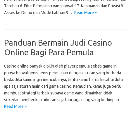
Taruhan 6. Fitur Permainan yang Inovatif 7. Keamanan dan Privasi 8.
Akses ke Demo dan Mode Latihan 9.…
Read More »
Panduan Bermain Judi Casino
Online Bagi Para Pemula
Casino online banyak dipilih oleh player pemula sebab game ini
punya banyak jenis-jenis permainan dengan aturan yang berbeda-
beda. Jika kamu ingin mencobanya, tentu kamu harus ketahui dulu
apa saja aturan main dari game casino. Kemudian, kamu juga perlu
membuat strategi terbaik supaya game yang dimainkan tidak
sekedar memberikan hiburan saja tapi juga uang yang berlimpah…
Read More »