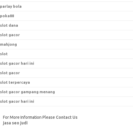
parlay bola
poka88
slot dana
slot gacor
mahjong
slot
slot gacor hari ini
slot gacor
slot terpercaya
slot gacor gampang menang
slot gacor hari ini
For More Information Please
Contact Us
jasa seo judi