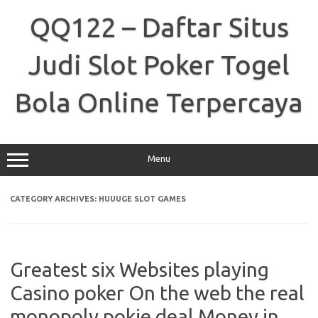
Skip
to
QQ122 – Daftar Situs
content
Judi Slot Poker Togel
Bola Online Terpercaya
Menu
CATEGORY ARCHIVES:
HUUUGE SLOT GAMES
Greatest six Websites playing
Casino poker On the web the real
monopoly pokie deal Money in