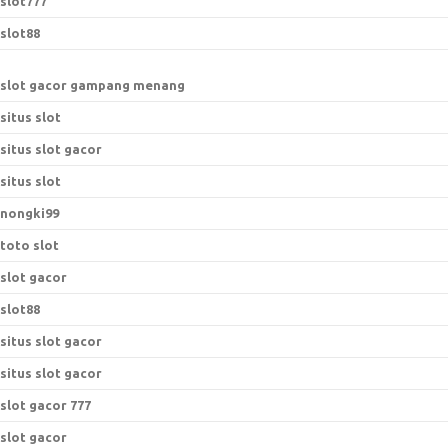
slot777
slot88
slot gacor gampang menang
situs slot
situs slot gacor
situs slot
nongki99
toto slot
slot gacor
slot88
situs slot gacor
situs slot gacor
slot gacor 777
slot gacor