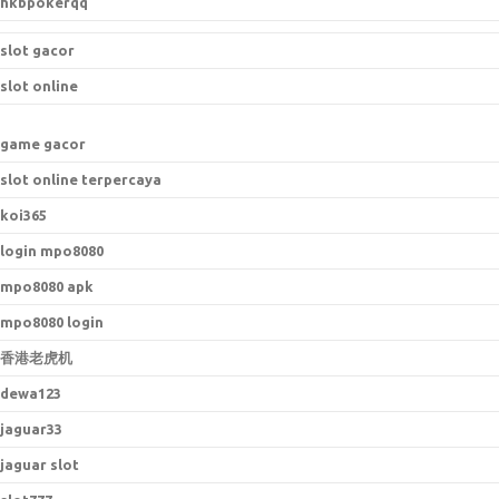
hkbpokerqq
slot gacor
slot online
game gacor
slot online terpercaya
koi365
login mpo8080
mpo8080 apk
mpo8080 login
香港老虎机
dewa123
jaguar33
jaguar slot