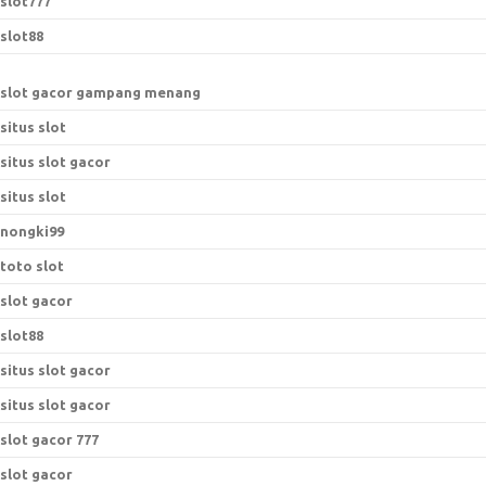
slot777
slot88
slot gacor gampang menang
situs slot
situs slot gacor
situs slot
nongki99
toto slot
slot gacor
slot88
situs slot gacor
situs slot gacor
slot gacor 777
slot gacor