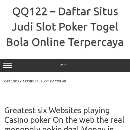
Skip
to
QQ122 – Daftar Situs
content
Judi Slot Poker Togel
Bola Online Terpercaya
Menu
CATEGORY ARCHIVES:
SLOT GACOR 69
Greatest six Websites playing
Casino poker On the web the real
monopoly pokie deal Money in