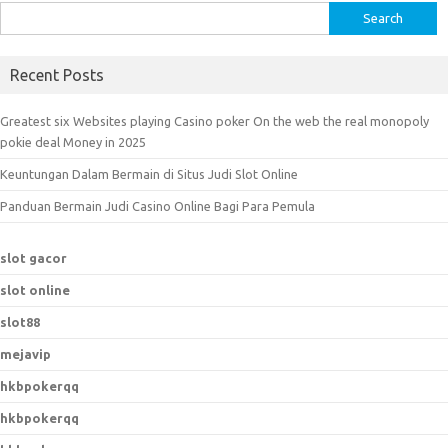
S
e
a
Recent Posts
r
c
Greatest six Websites playing Casino poker On the web the real monopoly
h
pokie deal Money in 2025
f
Keuntungan Dalam Bermain di Situs Judi Slot Online
o
r
Panduan Bermain Judi Casino Online Bagi Para Pemula
:
slot gacor
slot online
slot88
mejavip
hkbpokerqq
hkbpokerqq