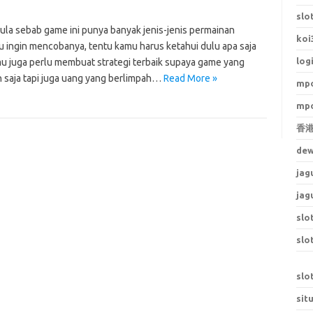
slo
mula sebab game ini punya banyak jenis-jenis permainan
koi
 ingin mencobanya, tentu kamu harus ketahui dulu apa saja
log
mu juga perlu membuat strategi terbaik supaya game yang
 saja tapi juga uang yang berlimpah…
Read More »
mpo
mpo
香
dew
jag
jag
slo
slo
slo
sit