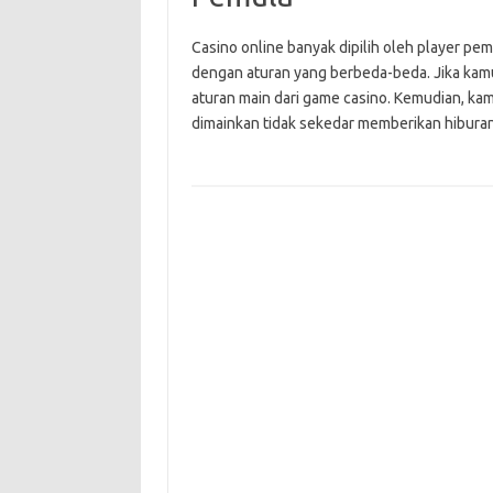
Casino online banyak dipilih oleh player pe
dengan aturan yang berbeda-beda. Jika kamu
aturan main dari game casino. Kemudian, ka
dimainkan tidak sekedar memberikan hiburan