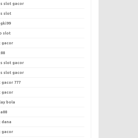
us slot gacor
us slot
gki99
o slot
t gacor
t88
us slot gacor
us slot gacor
t gacor 777
t gacor
lay bola
a88
t dana
t gacor