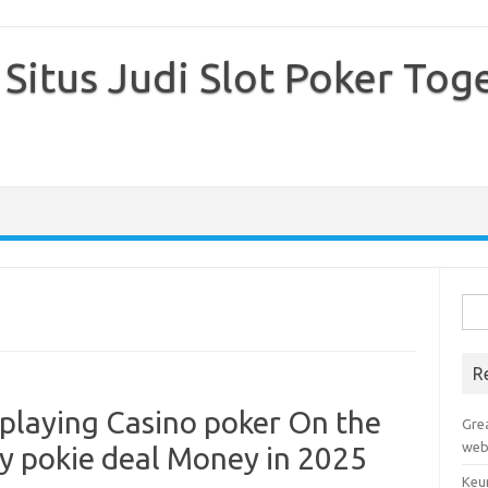
Situs Judi Slot Poker Tog
Sea
for:
R
 playing Casino poker On the
Gre
web
y pokie deal Money in 2025
Keu