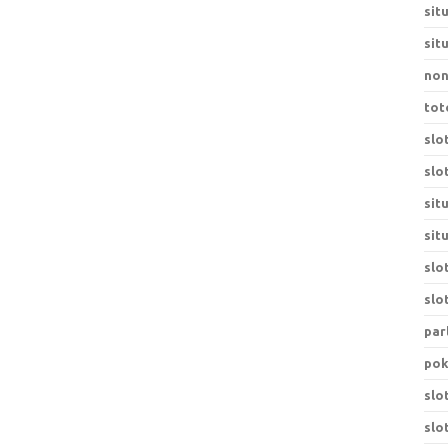
sit
sit
non
tot
slo
slo
sit
sit
slo
slo
par
pok
slo
slo