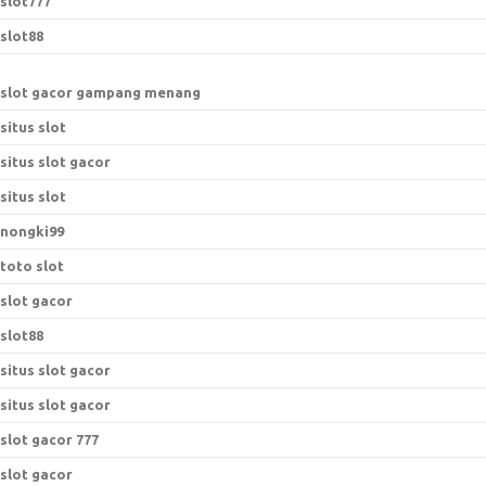
slot777
slot88
slot gacor gampang menang
situs slot
situs slot gacor
situs slot
nongki99
toto slot
slot gacor
slot88
situs slot gacor
situs slot gacor
slot gacor 777
slot gacor