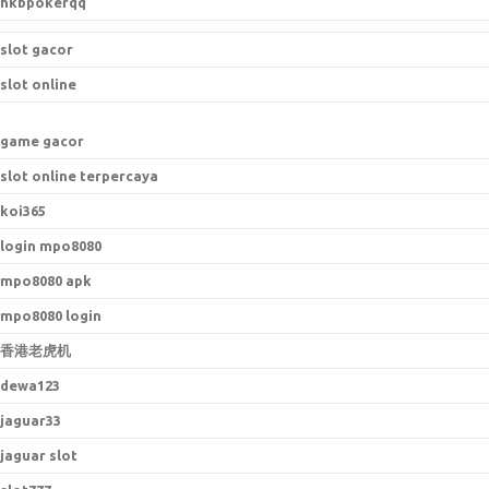
hkbpokerqq
slot gacor
slot online
game gacor
slot online terpercaya
koi365
login mpo8080
mpo8080 apk
mpo8080 login
香港老虎机
dewa123
jaguar33
jaguar slot