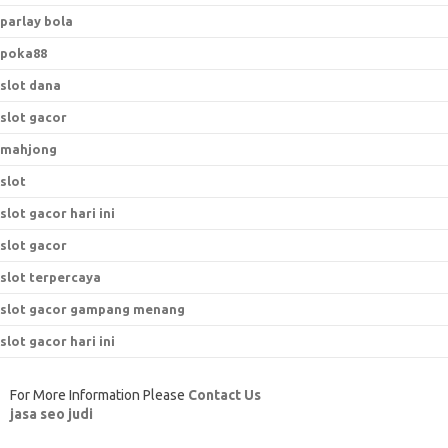
parlay bola
poka88
slot dana
slot gacor
mahjong
slot
slot gacor hari ini
slot gacor
slot terpercaya
slot gacor gampang menang
slot gacor hari ini
For More Information Please
Contact Us
jasa seo judi