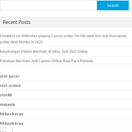
S
e
a
Recent Posts
r
c
Greatest six Websites playing Casino poker On the web the real monopoly
h
pokie deal Money in 2025
f
Keuntungan Dalam Bermain di Situs Judi Slot Online
o
r
Panduan Bermain Judi Casino Online Bagi Para Pemula
:
slot gacor
slot online
slot88
mejavip
hkbpokerqq
hkbpokerqq