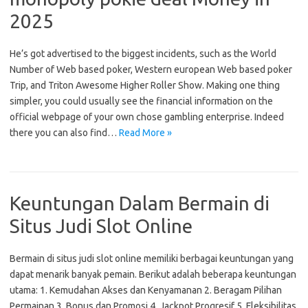
2025
He’s got advertised to the biggest incidents, such as the World
Number of Web based poker, Western european Web based poker
Trip, and Triton Awesome Higher Roller Show. Making one thing
simpler, you could usually see the financial information on the
official webpage of your own chose gambling enterprise. Indeed
there you can also find…
Read More »
Keuntungan Dalam Bermain di
Situs Judi Slot Online
Bermain di situs judi slot online memiliki berbagai keuntungan yang
dapat menarik banyak pemain. Berikut adalah beberapa keuntungan
utama: 1. Kemudahan Akses dan Kenyamanan 2. Beragam Pilihan
Permainan 3. Bonus dan Promosi 4. Jackpot Progresif 5. Fleksibilitas