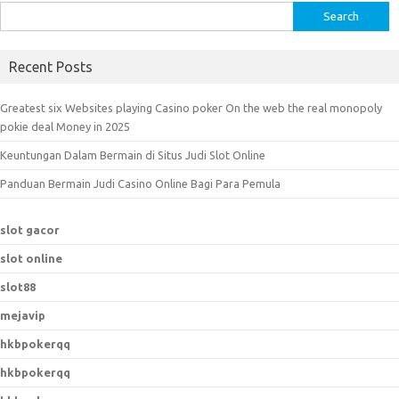
S
e
a
Recent Posts
r
c
Greatest six Websites playing Casino poker On the web the real monopoly
h
pokie deal Money in 2025
f
Keuntungan Dalam Bermain di Situs Judi Slot Online
o
r
Panduan Bermain Judi Casino Online Bagi Para Pemula
:
slot gacor
slot online
slot88
mejavip
hkbpokerqq
hkbpokerqq