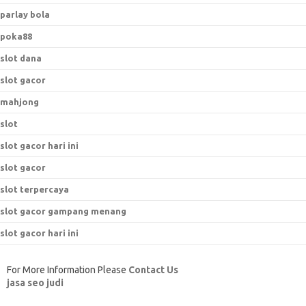
parlay bola
poka88
slot dana
slot gacor
mahjong
slot
slot gacor hari ini
slot gacor
slot terpercaya
slot gacor gampang menang
slot gacor hari ini
For More Information Please
Contact Us
jasa seo judi