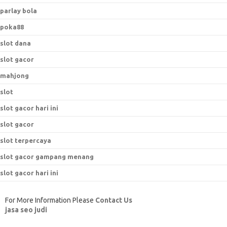
parlay bola
poka88
slot dana
slot gacor
mahjong
slot
slot gacor hari ini
slot gacor
slot terpercaya
slot gacor gampang menang
slot gacor hari ini
For More Information Please
Contact Us
jasa seo judi