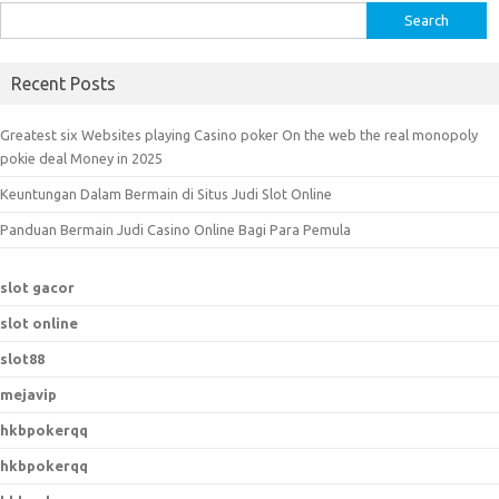
S
e
a
Recent Posts
r
c
Greatest six Websites playing Casino poker On the web the real monopoly
h
pokie deal Money in 2025
f
Keuntungan Dalam Bermain di Situs Judi Slot Online
o
r
Panduan Bermain Judi Casino Online Bagi Para Pemula
:
slot gacor
slot online
slot88
mejavip
hkbpokerqq
hkbpokerqq