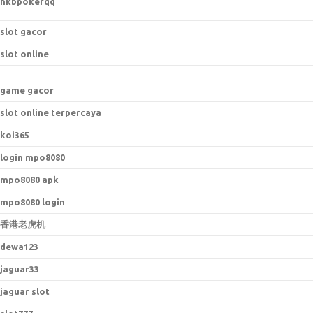
hkbpokerqq
slot gacor
slot online
game gacor
slot online terpercaya
koi365
login mpo8080
mpo8080 apk
mpo8080 login
香港老虎机
dewa123
jaguar33
jaguar slot