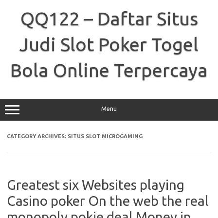
Skip
to
QQ122 – Daftar Situs
content
Judi Slot Poker Togel
Bola Online Terpercaya
Menu
CATEGORY ARCHIVES:
SITUS SLOT MICROGAMING
Greatest six Websites playing
Casino poker On the web the real
monopoly pokie deal Money in