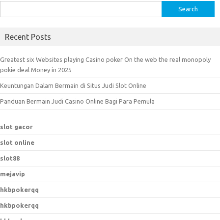
S
e
a
Recent Posts
r
c
Greatest six Websites playing Casino poker On the web the real monopoly
h
pokie deal Money in 2025
f
Keuntungan Dalam Bermain di Situs Judi Slot Online
o
r
Panduan Bermain Judi Casino Online Bagi Para Pemula
:
slot gacor
slot online
slot88
mejavip
hkbpokerqq
hkbpokerqq