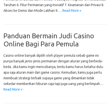
Taruhan 6. Fitur Permainan yang Inovatif 7. Keamanan dan Privasi 8.
Akses ke Demo dan Mode Latihan 9.…
Read More »
Panduan Bermain Judi Casino
Online Bagi Para Pemula
Casino online banyak dipilih oleh player pemula sebab game ini
punya banyak jenis-jenis permainan dengan aturan yang berbeda-
beda. Jika kamu ingin mencobanya, tentu kamu harus ketahui dulu
apa saja aturan main dari game casino. Kemudian, kamu juga perlu
membuat strategi terbaik supaya game yang dimainkan tidak
sekedar memberikan hiburan saja tapi juga uang yang berlimpah…
Read More »