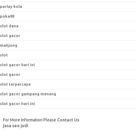
parlay bola
poka88
slot dana
slot gacor
mahjong
slot
slot gacor hari ini
slot gacor
slot terpercaya
slot gacor gampang menang
slot gacor hari ini
For More Information Please
Contact Us
jasa seo judi