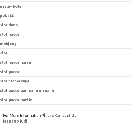
parlay bola
poka88
slot dana
slot gacor
mahjong
slot
slot gacor hari ini
slot gacor
slot terpercaya
slot gacor gampang menang
slot gacor hari ini
For More Information Please
Contact Us
jasa seo judi