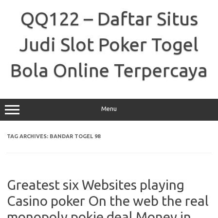
Skip
to
QQ122 – Daftar Situs
content
Judi Slot Poker Togel
Bola Online Terpercaya
Menu
TAG ARCHIVES:
BANDAR TOGEL 98
Greatest six Websites playing
Casino poker On the web the real
monopoly pokie deal Money in