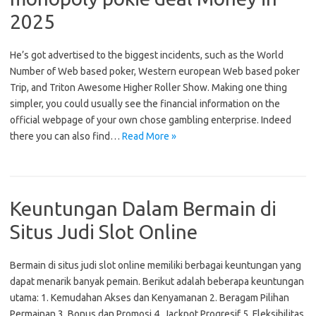
2025
He’s got advertised to the biggest incidents, such as the World
Number of Web based poker, Western european Web based poker
Trip, and Triton Awesome Higher Roller Show. Making one thing
simpler, you could usually see the financial information on the
official webpage of your own chose gambling enterprise. Indeed
there you can also find…
Read More »
Keuntungan Dalam Bermain di
Situs Judi Slot Online
Bermain di situs judi slot online memiliki berbagai keuntungan yang
dapat menarik banyak pemain. Berikut adalah beberapa keuntungan
utama: 1. Kemudahan Akses dan Kenyamanan 2. Beragam Pilihan
Permainan 3. Bonus dan Promosi 4. Jackpot Progresif 5. Fleksibilitas