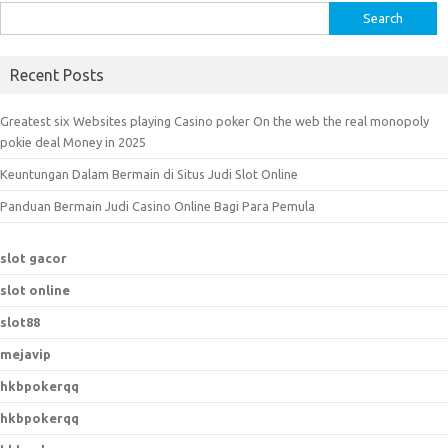
S
e
a
Recent Posts
r
c
Greatest six Websites playing Casino poker On the web the real monopoly
h
pokie deal Money in 2025
f
Keuntungan Dalam Bermain di Situs Judi Slot Online
o
r
Panduan Bermain Judi Casino Online Bagi Para Pemula
:
slot gacor
slot online
slot88
mejavip
hkbpokerqq
hkbpokerqq