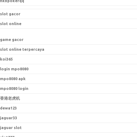
hkbpokerqq
slot gacor
slot online
game gacor
slot online terpercaya
koi365
login mpo8080
mpo8080 apk
mpo8080 login
香港老虎机
dewa123
jaguar33
jaguar slot