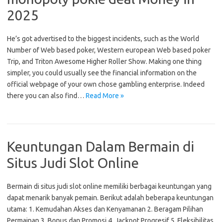
2025
He’s got advertised to the biggest incidents, such as the World
Number of Web based poker, Western european Web based poker
Trip, and Triton Awesome Higher Roller Show. Making one thing
simpler, you could usually see the financial information on the
official webpage of your own chose gambling enterprise. Indeed
there you can also find…
Read More »
Keuntungan Dalam Bermain di
Situs Judi Slot Online
Bermain di situs judi slot online memiliki berbagai keuntungan yang
dapat menarik banyak pemain. Berikut adalah beberapa keuntungan
utama: 1. Kemudahan Akses dan Kenyamanan 2. Beragam Pilihan
Permainan 3. Bonus dan Promosi 4. Jackpot Progresif 5. Fleksibilitas