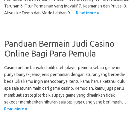
Taruhan 6. Fitur Permainan yang Inovatif 7. Keamanan dan Privasi 8.
Akses ke Demo dan Mode Latihan 9.…
Read More »
Panduan Bermain Judi Casino
Online Bagi Para Pemula
Casino online banyak dipilih oleh player pemula sebab game ini
punya banyak jenis-jenis permainan dengan aturan yang berbeda-
beda. Jika kamu ingin mencobanya, tentu kamu harus ketahui dulu
apa saja aturan main dari game casino. Kemudian, kamu juga perlu
membuat strategi terbaik supaya game yang dimainkan tidak
sekedar memberikan hiburan saja tapi juga uang yang berlimpah…
Read More »