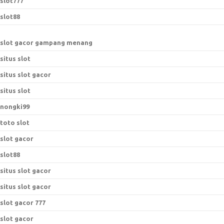
slot777
slot88
slot gacor gampang menang
situs slot
situs slot gacor
situs slot
nongki99
toto slot
slot gacor
slot88
situs slot gacor
situs slot gacor
slot gacor 777
slot gacor