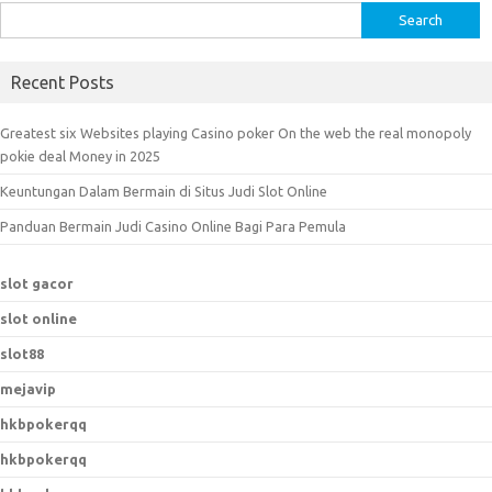
S
e
a
Recent Posts
r
c
Greatest six Websites playing Casino poker On the web the real monopoly
h
pokie deal Money in 2025
f
Keuntungan Dalam Bermain di Situs Judi Slot Online
o
r
Panduan Bermain Judi Casino Online Bagi Para Pemula
:
slot gacor
slot online
slot88
mejavip
hkbpokerqq
hkbpokerqq