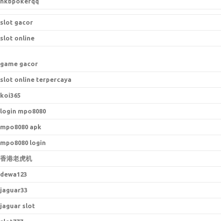
hkbpokerqq
slot gacor
slot online
game gacor
slot online terpercaya
koi365
login mpo8080
mpo8080 apk
mpo8080 login
香港老虎机
dewa123
jaguar33
jaguar slot