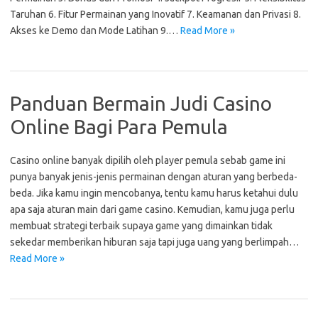
Taruhan 6. Fitur Permainan yang Inovatif 7. Keamanan dan Privasi 8.
Akses ke Demo dan Mode Latihan 9.…
Read More »
Panduan Bermain Judi Casino
Online Bagi Para Pemula
Casino online banyak dipilih oleh player pemula sebab game ini
punya banyak jenis-jenis permainan dengan aturan yang berbeda-
beda. Jika kamu ingin mencobanya, tentu kamu harus ketahui dulu
apa saja aturan main dari game casino. Kemudian, kamu juga perlu
membuat strategi terbaik supaya game yang dimainkan tidak
sekedar memberikan hiburan saja tapi juga uang yang berlimpah…
Read More »