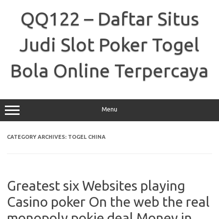
Skip
to
QQ122 – Daftar Situs
content
Judi Slot Poker Togel
Bola Online Terpercaya
Menu
CATEGORY ARCHIVES:
TOGEL CHINA
Greatest six Websites playing
Casino poker On the web the real
monopoly pokie deal Money in