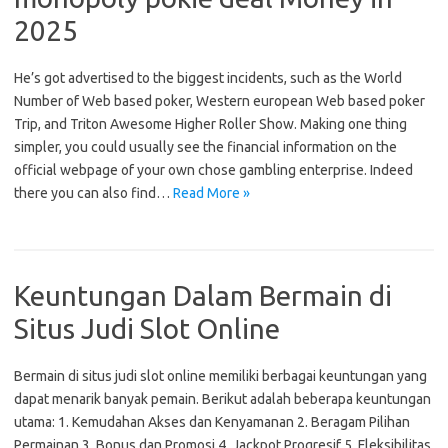
2025
He’s got advertised to the biggest incidents, such as the World
Number of Web based poker, Western european Web based poker
Trip, and Triton Awesome Higher Roller Show. Making one thing
simpler, you could usually see the financial information on the
official webpage of your own chose gambling enterprise. Indeed
there you can also find…
Read More »
Keuntungan Dalam Bermain di
Situs Judi Slot Online
Bermain di situs judi slot online memiliki berbagai keuntungan yang
dapat menarik banyak pemain. Berikut adalah beberapa keuntungan
utama: 1. Kemudahan Akses dan Kenyamanan 2. Beragam Pilihan
Permainan 3. Bonus dan Promosi 4. Jackpot Progresif 5. Fleksibilitas