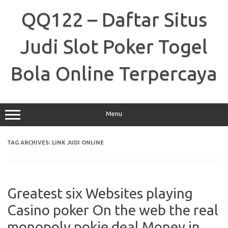
Skip
to
QQ122 – Daftar Situs
content
Judi Slot Poker Togel
Bola Online Terpercaya
Menu
TAG ARCHIVES:
LINK JUDI ONLINE
Greatest six Websites playing
Casino poker On the web the real
monopoly pokie deal Money in