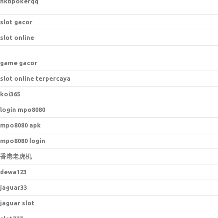
hkbpokerqq
slot gacor
slot online
game gacor
slot online terpercaya
koi365
login mpo8080
mpo8080 apk
mpo8080 login
香港老虎机
dewa123
jaguar33
jaguar slot