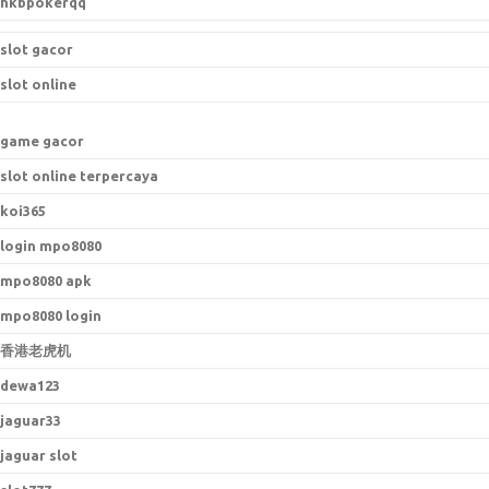
hkbpokerqq
slot gacor
slot online
game gacor
slot online terpercaya
koi365
login mpo8080
mpo8080 apk
mpo8080 login
香港老虎机
dewa123
jaguar33
jaguar slot