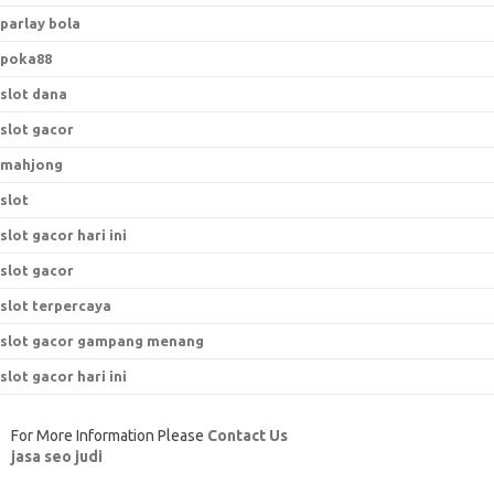
parlay bola
poka88
slot dana
slot gacor
mahjong
slot
slot gacor hari ini
slot gacor
slot terpercaya
slot gacor gampang menang
slot gacor hari ini
For More Information Please
Contact Us
jasa seo judi