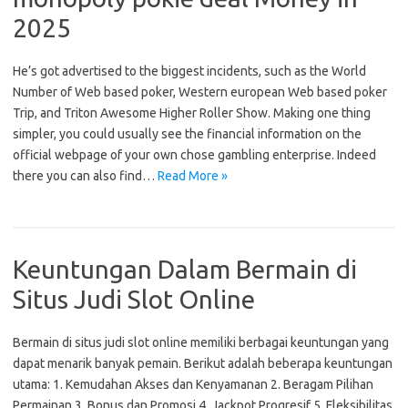
2025
He’s got advertised to the biggest incidents, such as the World
Number of Web based poker, Western european Web based poker
Trip, and Triton Awesome Higher Roller Show. Making one thing
simpler, you could usually see the financial information on the
official webpage of your own chose gambling enterprise. Indeed
there you can also find…
Read More »
Keuntungan Dalam Bermain di
Situs Judi Slot Online
Bermain di situs judi slot online memiliki berbagai keuntungan yang
dapat menarik banyak pemain. Berikut adalah beberapa keuntungan
utama: 1. Kemudahan Akses dan Kenyamanan 2. Beragam Pilihan
Permainan 3. Bonus dan Promosi 4. Jackpot Progresif 5. Fleksibilitas