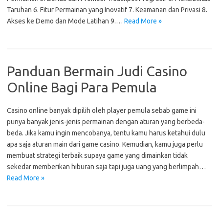
Taruhan 6. Fitur Permainan yang Inovatif 7. Keamanan dan Privasi 8.
Akses ke Demo dan Mode Latihan 9.…
Read More »
Panduan Bermain Judi Casino
Online Bagi Para Pemula
Casino online banyak dipilih oleh player pemula sebab game ini
punya banyak jenis-jenis permainan dengan aturan yang berbeda-
beda. Jika kamu ingin mencobanya, tentu kamu harus ketahui dulu
apa saja aturan main dari game casino. Kemudian, kamu juga perlu
membuat strategi terbaik supaya game yang dimainkan tidak
sekedar memberikan hiburan saja tapi juga uang yang berlimpah…
Read More »