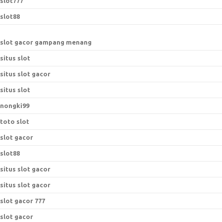
slot777
slot88
slot gacor gampang menang
situs slot
situs slot gacor
situs slot
nongki99
toto slot
slot gacor
slot88
situs slot gacor
situs slot gacor
slot gacor 777
slot gacor