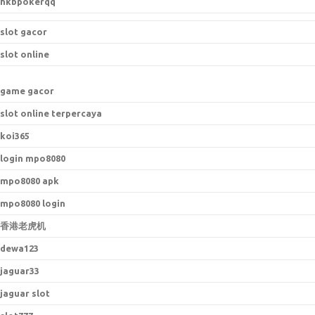
hkbpokerqq
slot gacor
slot online
game gacor
slot online terpercaya
koi365
login mpo8080
mpo8080 apk
mpo8080 login
香港老虎机
dewa123
jaguar33
jaguar slot